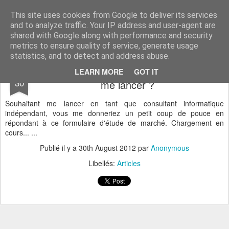
Marc Buils
Blog
This site uses cookies from Google to deliver its services
and to analyze traffic. Your IP address and user-agent are
shared with Google along with performance and security
-- Bureau d'étude RIA --
metrics to ensure quality of service, generate usage
statistics, and to detect and address abuse.
Tél: 05 35 54 27 00
Etude de marché: Un coup de pouce pour
AUG
LEARN MORE
GOT IT
30
me lancer ?
Souhaitant me lancer en tant que consultant informatique
indépendant, vous me donneriez un petit coup de pouce en
répondant à ce formulaire d'étude de marché. Chargement en
cours... ...
Publié il y a
30th August 2012
par
Anonymous
Libellés:
Articles